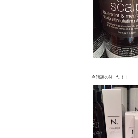
今話題のN．だ！！