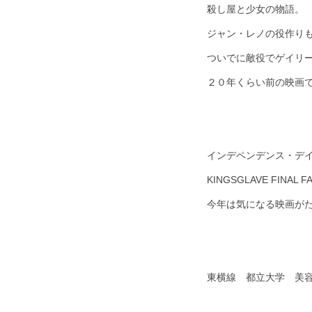
殺し屋と少女の物語。
ジャン・レノの役作り
ついでに敵役でゲイリ
２０年くらい前の映画
インデペンデンス・デ
KINGSGLAVE FI
今年は気になる映画が
東横線 都立大学 美