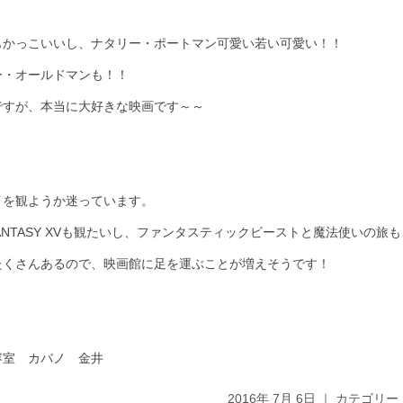
もかっこいいし、ナタリー・ポートマン可愛い若い可愛い！！
ー・オールドマンも！！
ですが、本当に大好きな映画です～～
イを観ようか迷っています。
NAL FANTASY XVも観たいし、ファンタスティックビーストと魔法使いの旅
たくさんあるので、映画館に足を運ぶことが増えそうです！
容室 カバノ 金井
2016年 7月 6日 ｜ カテゴリー