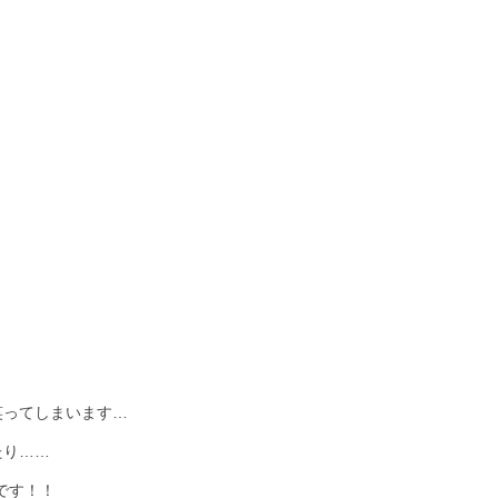
笑ってしまいます…
たり……
です！！