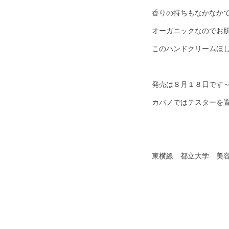
香りの持ちもなかなか
オーガニックなのでお
このハンドクリームほ
発売は８月１８日です
カバノではテスターを
東横線 都立大学 美