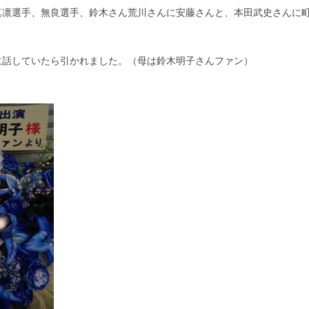
真凛選手、無良選手、鈴木さん荒川さんに安藤さんと、本田武史さんに
に話していたら引かれました。（母は鈴木明子さんファン）