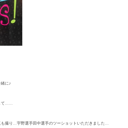
緒に♪
して……
真も撮り…宇野選手田中選手のツーショットいただきました…