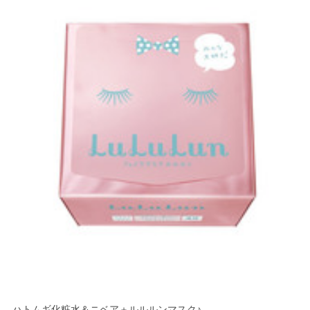
ハトムギ化粧水＆ニベア＋ルルルンマスク♪