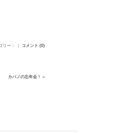
カテゴリー： ｜
コメント (0)
カバノの忘年会！
»