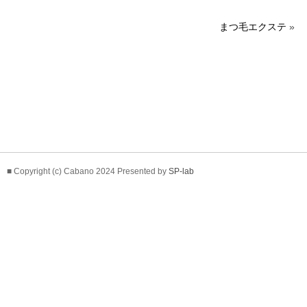
まつ毛エクステ
»
■ Copyright (c) Cabano 2024 Presented by
SP-lab